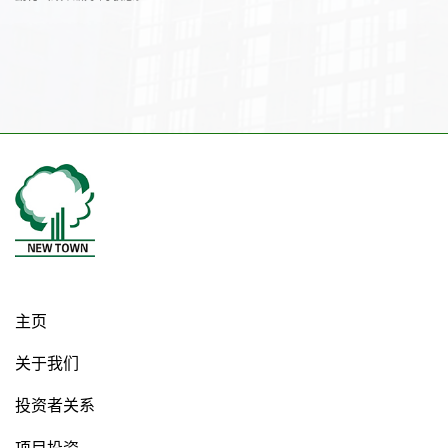
主页
关于我们
投资者关系