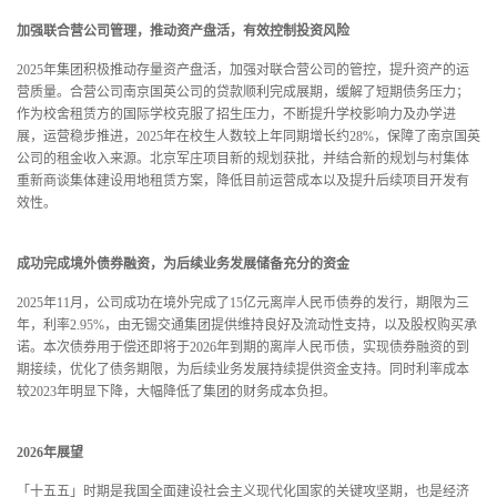
加强联合营公司管理，推动资产盘活，有效控制投资风险
2025年集团积极推动存量资产盘活，加强对联合营公司的管控，提升资产的运
营质量。合营公司南京国英公司的贷款顺利完成展期，缓解了短期债务压力；
作为校舍租赁方的国际学校克服了招生压力，不断提升学校影响力及办学进
展，运营稳步推进，2025年在校生人数较上年同期增长约28%，保障了南京国英
公司的租金收入来源。北京军庄项目新的规划获批，并结合新的规划与村集体
重新商谈集体建设用地租赁方案，降低目前运营成本以及提升后续项目开发有
效性。
成功完成境外债券融资，为后续业务发展储备充分的资金
2025年11月，公司成功在境外完成了15亿元离岸人民币债券的发行，期限为三
年，利率2.95%，由无锡交通集团提供维持良好及流动性支持，以及股权购买承
诺。本次债券用于偿还即将于2026年到期的离岸人民币债，实现债券融资的到
期接续，优化了债务期限，为后续业务发展持续提供资金支持。同时利率成本
较2023年明显下降，大幅降低了集团的财务成本负担。
2026年展望
「十五五」时期是我国全面建设社会主义现代化国家的关键攻坚期，也是经济