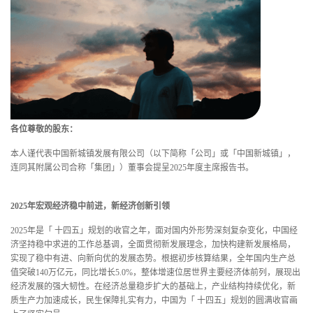
各位尊敬的股东：
本人谨代表中国新城镇发展有限公司（以下简称「公司」或「中国新城镇」，
连同其附属公司合称「集团」）董事会提呈2025年度主席报告书。
2025年宏观经济稳中前进，新经济创新引领
2025年是「 十四五」规划的收官之年，面对国内外形势深刻复杂变化，中国经
济坚持稳中求进的工作总基调，全面贯彻新发展理念，加快构建新发展格局，
实现了稳中有进、向新向优的发展态势。根据初步核算结果，全年国内生产总
值突破140万亿元，同比增长5.0%，整体增速位居世界主要经济体前列，展现出
经济发展的强大韧性。在经济总量稳步扩大的基础上，产业结构持续优化，新
质生产力加速成长，民生保障扎实有力，中国为「 十四五」规划的圆满收官画