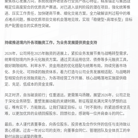
聚焦核心发展方向，系统梳理并收敛各行业资产核心特征，精准锚定与集团战
略定位高度契合的优质资产赛道。对已进入谈判阶段的潜在项目，强化统筹推
进、压实工作责任，加快磋商节奏、细化交易方案，全力破解谈判过程中的难
点堵点问题，推动优质项目交易机会落地见效，实现「稳健型+高增长型」目标
资产配置组合的实质性突破。
持续推进境内外各项融资工作，为业务发展提供资金支持
2026年，公司将在2025年融资的进展上，紧扣业务发展节奏与战略转型需求，
统筹规划境内外多元化融资方案。通过灵活运用信贷、债券等多元融资工具，
做好期限结构、利率水平、资金用途的优化搭配与统筹布局，持续完善市场
化、多元化、可持续的融资体系，着力打造与公司业务发展相适配、与战略转
型相契合的长效融资能力，为各项经营工作开展、核心战略落地实施提供稳
定、充足、低成本的资金支撑。
风正时济，自当破浪前行；任重道远，更需策马扬鞭。展望2026年，公司正处
于深化业务转型、重塑发展动能的关键时期。新征程是充满光荣与梦想的远
征，唯有实干，方能致远。让我们锚定目标，以「时不我待」的紧迫感攻坚克
难，以更加优异的业绩回报股东、回馈社会，感谢每一位并肩奋斗的同仁。
最后，本人谨代表董事会，向各位股东、投资者及合作伙伴的信任与支持致以
衷心感谢。过去一年对公司的支持；向董事会同仁、管理团队及全体员工的辛
勤付出致以诚挚的敬意。